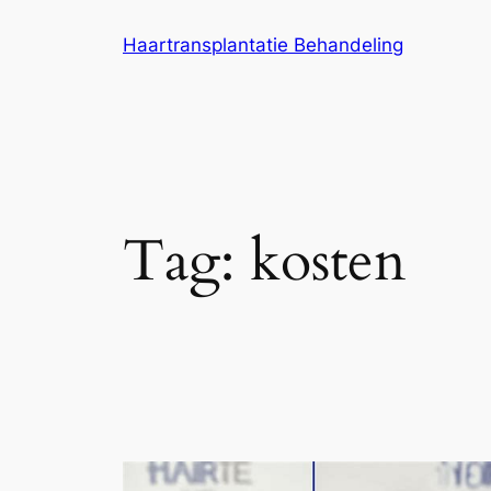
Ga
Haartransplantatie Behandeling
naar
de
inhoud
Tag:
kosten