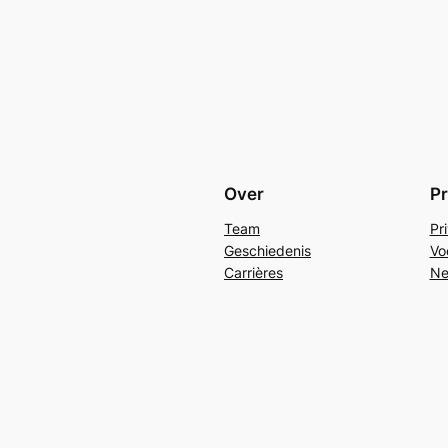
Over
Pr
Team
Pr
Geschiedenis
Vo
Carrières
Ne