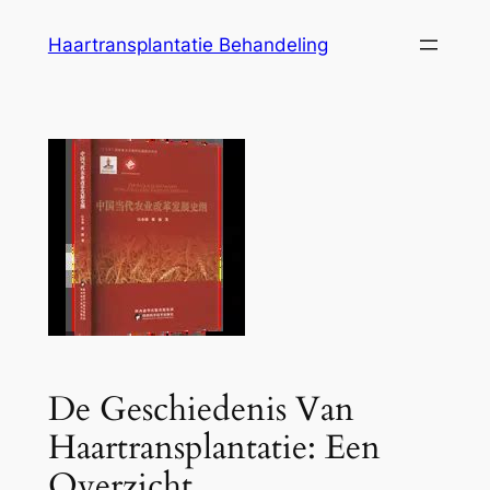
Ga
Haartransplantatie Behandeling
naar
de
inhoud
De Geschiedenis Van
Haartransplantatie: Een
Overzicht