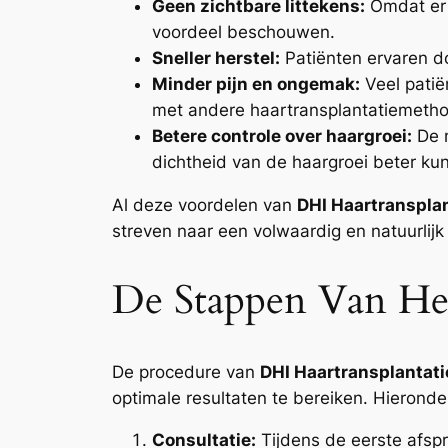
Geen zichtbare littekens:
Omdat er g
voordeel beschouwen.
Sneller herstel:
Patiënten ervaren do
Minder pijn en ongemak:
Veel patië
met andere haartransplantatiemeth
Betere controle over haargroei:
De m
dichtheid van de haargroei beter k
Al deze voordelen van
DHI Haartransplan
streven naar een volwaardig en natuurlijk
De Stappen Van Het
De procedure van
DHI Haartransplantati
optimale resultaten te bereiken. Hieronde
Consultatie:
Tijdens de eerste afspr