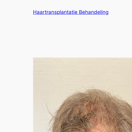
Ga
Haartransplantatie Behandeling
naar
de
inhoud