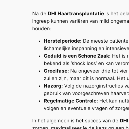
Na de
DHI Haartransplantatie
is het bel
ingreep kunnen variëren van mild ongemak 
houden:
Herstelperiode:
De meeste patiënten
lichamelijke inspanning en intensie
Geduld is een Schone Zaak:
Het is 
bekend als ‘shock loss’ en kan veront
Groeifase:
Na ongeveer drie tot vier
zullen zijn, maar dit is normaal. Het
Nazorg:
Volg de nazorginstructies va
gebruik van voorgeschreven haarver
Regelmatige Controle:
Het kan nutt
volgen en eventuele vragen of zorge
In het algemeen is het succes van de
DHI
zorgen, maximaliseer je de kans op een b