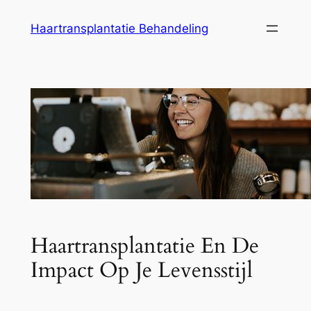
Ga
Haartransplantatie Behandeling
naar
de
inhoud
Haartransplantatie En De
Impact Op Je Levensstijl