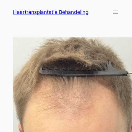
Ga
Haartransplantatie Behandeling
naar
de
inhoud