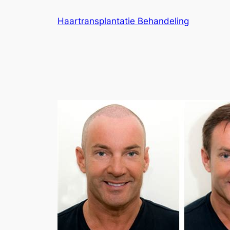
Ga
Haartransplantatie Behandeling
naar
de
inhoud