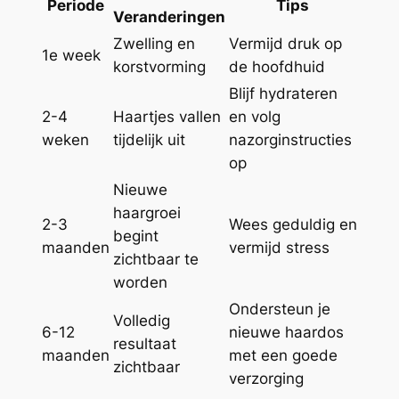
Periode
Tips
Veranderingen
Zwelling en
Vermijd druk op
1e week
korstvorming
de hoofdhuid
Blijf hydrateren
2-4
Haartjes vallen
en volg
weken
tijdelijk uit
nazorginstructies
op
Nieuwe
haargroei
2-3
Wees geduldig en
begint
maanden
vermijd stress
zichtbaar te
worden
Ondersteun je
Volledig
6-12
nieuwe haardos
resultaat
maanden
met een goede
zichtbaar
verzorging