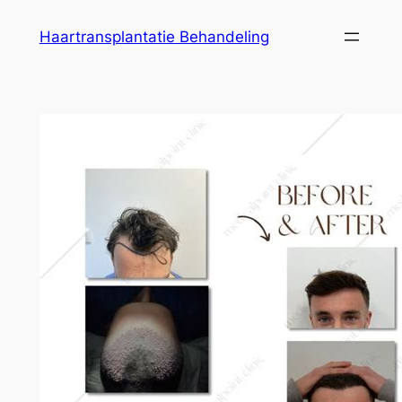
Ga
Haartransplantatie Behandeling
naar
de
inhoud