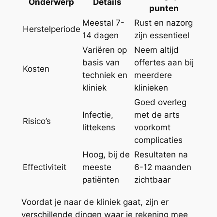
Onderwerp
Details
punten
Meestal 7-
Rust en nazorg
Herstelperiode
14 dagen
zijn essentieel
Variëren op
Neem altijd
basis van
offertes aan bij
Kosten
techniek en
meerdere
kliniek
klinieken
Goed overleg
Infectie,
met de arts
Risico’s
littekens
voorkomt
complicaties
Hoog, bij de
Resultaten na
Effectiviteit
meeste
6-12 maanden
patiënten
zichtbaar
Voordat je naar de kliniek gaat, zijn er
verschillende dingen waar je rekening mee