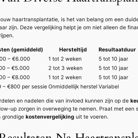
 jouw haartransplantatie, is het van belang om een duide
ar zijn. Deze vergelijking helpt je om niet alleen de f
ijpen.
sten (gemiddeld)
Hersteltijd
Resultaatduur
00 – €6.000
1 tot 2 weken
5 tot 10 jaar
00 – €5.000
2 tot 3 weken
5 tot 10 jaar
00 – €8.000
1 tot 2 weken
5 tot 10 jaar
 – €800 per sessie
Onmiddellijk herstel
Variabel
rdelen en nadelen die van invloed kunnen zijn op de
ke
follow-up zorgen in overweging te nemen. Praat met een 
en grondige
kostenvergelijking
uit te voeren.