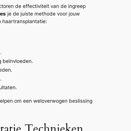
toren de effectiviteit van de ingreep
ies
je de juiste methode voor jouw
n haartransplantatie:
.
g beïnvloeden.
eden.
.
ultaten.
e helpen om een weloverwogen beslissing
tatie Technieken