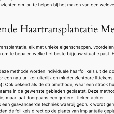
inzichten om jou te helpen bij het maken van een welo
lende Haartransplantatie 
transplantatie, elk met unieke eigenschappen, voordelen
n om te bepalen welke het beste bij jouw situatie past.
j deze methode worden individuele haarfollikels uit de
 een natuurlijker uiterlijk en minder zichtbare littekens.
n)
: Ook bekend als de stripmethode, waar een strook hui
daarna in de gewenste gebieden geplaatst. Deze methode
e, maar laat doorgaans een grotere litteken achter.
 is een geavanceerde techniek waarbij gebruik wordt ge
 de follikels direct op de plaats van implantatie gepla