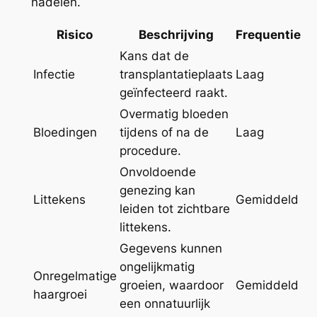
nadelen.
Risico
Beschrijving
Frequentie
Kans dat de
Infectie
transplantatieplaats
Laag
geïnfecteerd raakt.
Overmatig bloeden
Bloedingen
tijdens of na de
Laag
procedure.
Onvoldoende
genezing kan
Littekens
Gemiddeld
leiden tot zichtbare
littekens.
Gegevens kunnen
ongelijkmatig
Onregelmatige
groeien, waardoor
Gemiddeld
haargroei
een onnatuurlijk