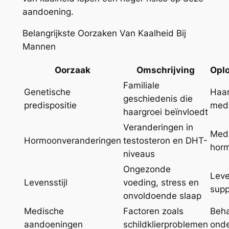
aandoening.
Belangrijkste Oorzaken Van Kaalheid Bij
Mannen
Oorzaak
Omschrijving
Opl
Familiale
Genetische
Haar
geschiedenis die
predispositie
medi
haargroei beïnvloedt
Veranderingen in
Medi
Hormoonveranderingen
testosteron en DHT-
horm
niveaus
Ongezonde
Leve
Levensstijl
voeding, stress en
sup
onvoldoende slaap
Medische
Factoren zoals
Beha
aandoeningen
schildklierproblemen
onde