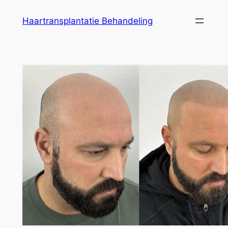
Ga
Haartransplantatie Behandeling
naar
de
inhoud