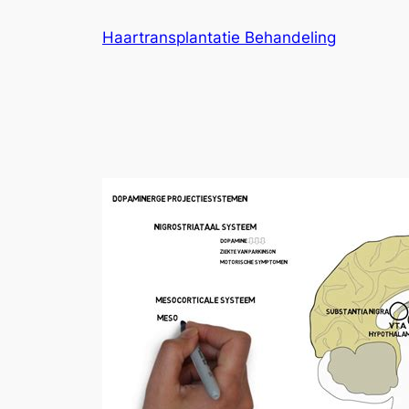
Ga
Haartransplantatie Behandeling
naar
de
inhoud