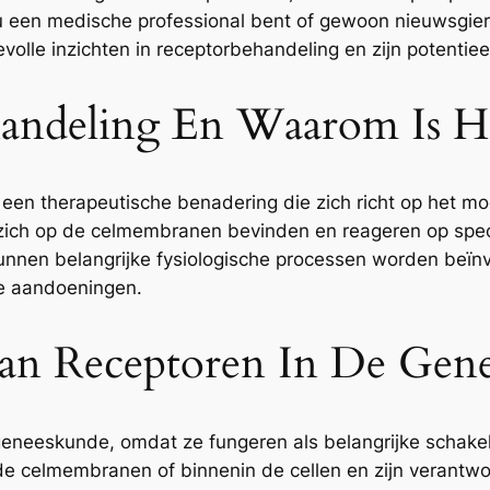
 nu een medische professional bent of gewoon nieuwsgie
lle inzichten in receptorbehandeling en zijn potentiee
andeling En Waarom Is He
een therapeutische benadering die zich richt op het m
e zich op de celmembranen bevinden en reageren op spe
unnen belangrijke fysiologische processen worden beïnvl
de aandoeningen.
Van Receptoren In De Gen
 geneeskunde, omdat ze fungeren als belangrijke schake
p de celmembranen of binnenin de cellen en zijn verantw