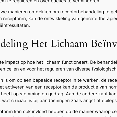
em te reguleren en overreacties te verminderen.
uwe manieren ontdekken om receptorbehandeling te ge
 receptoren, kan de ontwikkeling van gerichte therapie
iëntresultaten.
deling Het Lichaam Beïnv
e impact op hoe het lichaam functioneert. De behandelin
en cellen en voor het reguleren van diverse fysiologisc
s om op een bepaalde receptor in te werken, de recepto
 het activeren van een receptor kan de productie van ho
d heeft op stemming en gedrag. Aan de andere kant kan 
 wat cruciaal is bij aandoeningen zoals angst of epileps
eptoren kan ook invloed hebben op de manier waarop cel