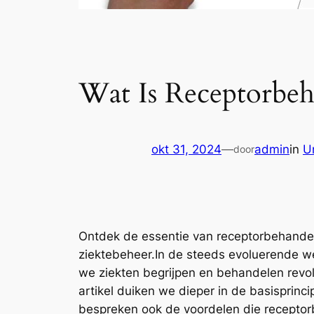
Wat Is Receptorbeh
okt 31, 2024
—
admin
in
U
door
Ontdek de essentie van receptorbehandeli
ziektebeheer.In de steeds evoluerende w
we ziekten begrijpen en behandelen revol
artikel duiken we dieper in de basisprin
bespreken ook de voordelen die receptor